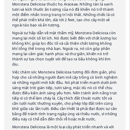
Monstera Deliciosa thuộc họ Araceae. Những tán lá xanh
tươi và kích thước ấn tượng của nó đã khiến nó trở thành
một điểm nhấn trong trang trí nội thất. Những chiếc lá có
thể phát triển khá lớn, dài tới 2 feet, tạo cho cây một vẻ
ngoài táo bạo và ấn tượng.
Ngoài sự hấp dẫn về mặt thẩm mỹ, Monstera Deliciosa còn
mang lại một số lợi ích. Nó được biết đến với chất lượng lọc
không khí, giúp lọc độc tố và cải thiện chất lượng không
khí tổng thể trong nhà bạn. Ngoài ra, nó còn góp phần
mang lại cảm giác hạnh phúc và thư giãn, khiến nó trở
thành sự lựa chọn tuyệt vời để tạo ra bầu không khí êm
dịu.
Việc chăm sóc Monstera Deliciosa tương đối đơn giản, phù
hợp cho cả những người đam mê cây trồng có kinh nghiệm
và những người mới bắt đầu. Nó phát triển mạnh dưới ánh
sáng mặt trời gián tiếp, tươi sáng, mặc dù nó có thể chịu
được điều kiện ánh sáng yếu hơn. Nên tránh ánh nắng trực
tiếp vì có thể làm cháy lá. Cây thích đất thoát nước tốt và
cần tưới nước thường xuyên, cho phép lớp đất trên cùng
khô giữa các lần tưới. Điều cần thiết là phải đạt được sự cân
bằng để tránh tình trạng ngập úng và thiếu nước, vì những
điều này có thể dẫn đến thối rễ hoặc mất nước.
Monstera Deliciosa là một loại cây phát triển nhanh và với