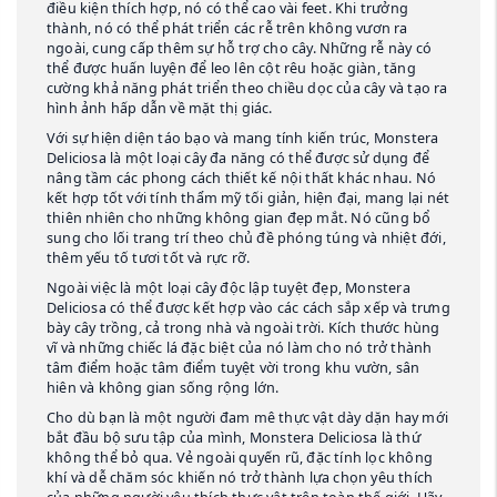
điều kiện thích hợp, nó có thể cao vài feet. Khi trưởng
thành, nó có thể phát triển các rễ trên không vươn ra
ngoài, cung cấp thêm sự hỗ trợ cho cây. Những rễ này có
thể được huấn luyện để leo lên cột rêu hoặc giàn, tăng
cường khả năng phát triển theo chiều dọc của cây và tạo ra
hình ảnh hấp dẫn về mặt thị giác.
Với sự hiện diện táo bạo và mang tính kiến ​​trúc, Monstera
Deliciosa là một loại cây đa năng có thể được sử dụng để
nâng tầm các phong cách thiết kế nội thất khác nhau. Nó
kết hợp tốt với tính thẩm mỹ tối giản, hiện đại, mang lại nét
thiên nhiên cho những không gian đẹp mắt. Nó cũng bổ
sung cho lối trang trí theo chủ đề phóng túng và nhiệt đới,
thêm yếu tố tươi tốt và rực rỡ.
Ngoài việc là một loại cây độc lập tuyệt đẹp, Monstera
Deliciosa có thể được kết hợp vào các cách sắp xếp và trưng
bày cây trồng, cả trong nhà và ngoài trời. Kích thước hùng
vĩ và những chiếc lá đặc biệt của nó làm cho nó trở thành
tâm điểm hoặc tâm điểm tuyệt vời trong khu vườn, sân
hiên và không gian sống rộng lớn.
Cho dù bạn là một người đam mê thực vật dày dặn hay mới
bắt đầu bộ sưu tập của mình, Monstera Deliciosa là thứ
không thể bỏ qua. Vẻ ngoài quyến rũ, đặc tính lọc không
khí và dễ chăm sóc khiến nó trở thành lựa chọn yêu thích