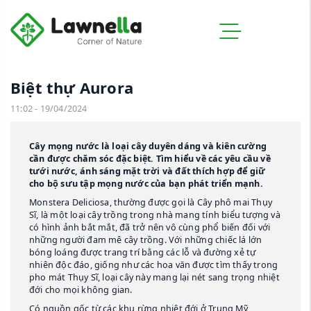
Biệt thự Aurora
11:02 - 19/04/2024
Cây mọng nước là loại cây duyên dáng và kiên cường
cần được chăm sóc đặc biệt. Tìm hiểu về các yêu cầu về
tưới nước, ánh sáng mặt trời và đất thích hợp để giữ
cho bộ sưu tập mọng nước của bạn phát triển mạnh.
Monstera Deliciosa, thường được gọi là Cây phô mai Thụy
Sĩ, là một loại cây trồng trong nhà mang tính biểu tượng và
có hình ảnh bắt mắt, đã trở nên vô cùng phổ biến đối với
những người đam mê cây trồng. Với những chiếc lá lớn
bóng loáng được trang trí bằng các lỗ và đường xẻ tự
nhiên độc đáo, giống như các hoa văn được tìm thấy trong
pho mát Thụy Sĩ, loại cây này mang lại nét sang trọng nhiệt
đới cho mọi không gian.
Có nguồn gốc từ các khu rừng nhiệt đới ở Trung Mỹ,