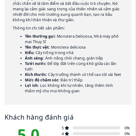
chắc chắn sẽ là tâm điểm và bắt đầu cuộc trò chuyện. Nó
mang lại cảm giác sang trọng của thiên nhiên và cảm giác
nhiệt đới cho môi trường xung quanh bạn, tạo ra bầu
không khí thân thiện và thư giãn.
Thông tin chi tiết sản phẩm:
Tên thường gọi:
Monstera Deliciosa, Nhà máy phô
mai Thụy Sĩ
Tên thực vật:
Monstera deliciosa
Kiểu:
Cây trồng trong nhà
Ánh sáng:
Ánh nắng chói chang, gián tiếp
Tưới nước:
Để lớp đất trên cùng khô giữa các lần
tưới
Kích thước:
Cây trưởng thành có thể cao tới vài feet
Mức độ chăm sóc:
Bảo trì thấp
Lợi ích:
Lọc không khí tự nhiên, tăng thêm tính
thẩm mỹ cho mọi không gian
Khách hàng đánh giá
5.0
5
0
%
4
0
%