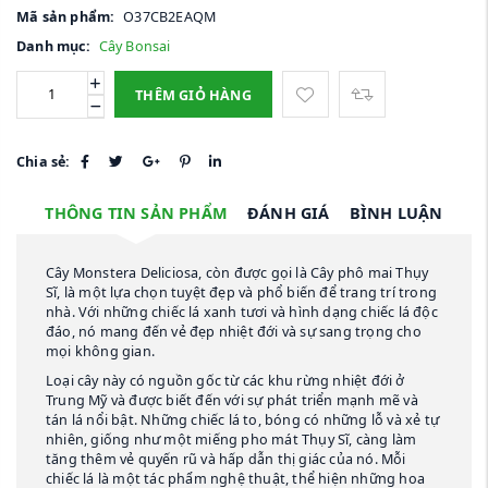
Mã sản phẩm:
O37CB2EAQM
Danh mục:
Cây Bonsai
THÊM GIỎ HÀNG
Chia sẻ:
THÔNG TIN SẢN PHẨM
ĐÁNH GIÁ
BÌNH LUẬN
Cây Monstera Deliciosa, còn được gọi là Cây phô mai Thụy
Sĩ, là một lựa chọn tuyệt đẹp và phổ biến để trang trí trong
nhà. Với những chiếc lá xanh tươi và hình dạng chiếc lá độc
đáo, nó mang đến vẻ đẹp nhiệt đới và sự sang trọng cho
mọi không gian.
Loại cây này có nguồn gốc từ các khu rừng nhiệt đới ở
Trung Mỹ và được biết đến với sự phát triển mạnh mẽ và
tán lá nổi bật. Những chiếc lá to, bóng có những lỗ và xẻ tự
nhiên, giống như một miếng pho mát Thụy Sĩ, càng làm
tăng thêm vẻ quyến rũ và hấp dẫn thị giác của nó. Mỗi
chiếc lá là một tác phẩm nghệ thuật, thể hiện những hoa