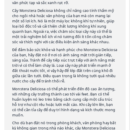
văn phức tạp và sắc xanh rực rỡ.
Cây Monstera Deliciosa không chỉ nâng cao tính thẩm mỹ
cho ngôi nhà hoặc văn phòng của bạn mà còn mang lại
một số lợi ích. Nó là một máy lọc không khí tự nhiên, giúp
loại bỏ độc tố và cải thiện chất lượng không khí xung
quanh bạn. Ngoài ra, việc chăm sóc loại cây này có thể là
một trải nghiệm bổ ích vì nó tương đối ít tốn công chăm
sóc và thích nghi với các điều kiện ánh sáng khác nhau.
Để đảm bảo sức khỏe và hạnh phúc cho Monstera Deliciosa
của bạn, hãy đặt nó ở nơi có ánh sáng mặt trời gián tiếp,
sáng sủa. Tránh để cây tiếp xúc trực tiếp với ánh nắng mặt
trời vì có thể làm cháy lá. Loại cây này phát triển mạnh ở
đất thoát nước tốt, vì vậy hãy để lớp đất trên cùng khô đi
giữa các lần tưới. Điều quan trọng là không tưới quá nhiều
nước cho cây để tránh thối rễ.
Monstera Deliciosa có thể phát triển đến độ cao ấn tượng,
với những cây trưởng thành cao tới vài feet. Bạn có thể
huấn luyện nó leo trèo bằng cách cung cấp một cấu trúc
hỗ trợ như cột rêu hoặc lưới mắt cáo. Khi cây lớn lên, bạn
có thể cần tỉa cây để duy trì hình dạng và kích thước mong
muốn.
Cho dù bạn đặt nó trong phòng khách, văn phòng hay bất
kỳ không gian trong nhà nào khác, cây Monstera Deliciosa