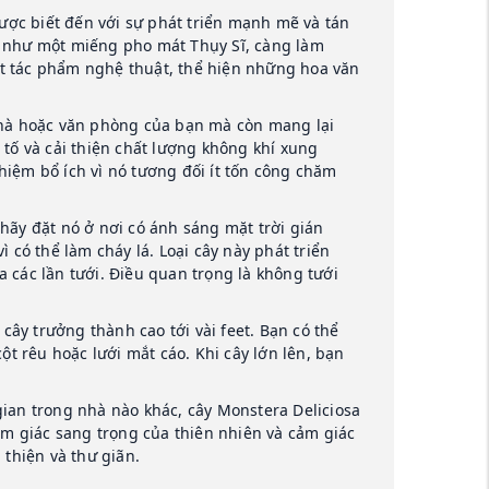
ược biết đến với sự phát triển mạnh mẽ và tán
ng như một miếng pho mát Thụy Sĩ, càng làm
một tác phẩm nghệ thuật, thể hiện những hoa văn
nhà hoặc văn phòng của bạn mà còn mang lại
c tố và cải thiện chất lượng không khí xung
ghiệm bổ ích vì nó tương đối ít tốn công chăm
ãy đặt nó ở nơi có ánh sáng mặt trời gián
ì có thể làm cháy lá. Loại cây này phát triển
a các lần tưới. Điều quan trọng là không tưới
cây trưởng thành cao tới vài feet. Bạn có thể
t rêu hoặc lưới mắt cáo. Khi cây lớn lên, bạn
ian trong nhà nào khác, cây Monstera Deliciosa
ảm giác sang trọng của thiên nhiên và cảm giác
thiện và thư giãn.