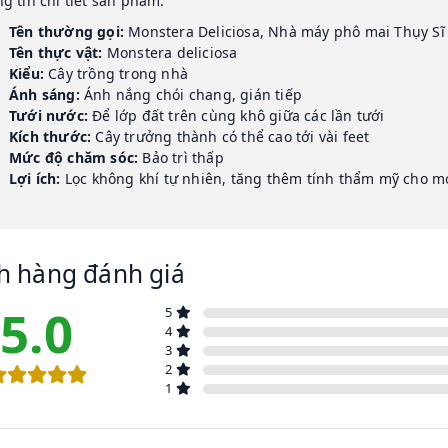
g tin chi tiết sản phẩm:
Tên thường gọi:
Monstera Deliciosa, Nhà máy phô mai Thụy Sĩ
Tên thực vật:
Monstera deliciosa
Kiểu:
Cây trồng trong nhà
Ánh sáng:
Ánh nắng chói chang, gián tiếp
Tưới nước:
Để lớp đất trên cùng khô giữa các lần tưới
Kích thước:
Cây trưởng thành có thể cao tới vài feet
Mức độ chăm sóc:
Bảo trì thấp
Lợi ích:
Lọc không khí tự nhiên, tăng thêm tính thẩm mỹ cho m
h hàng đánh giá
5.0
5
4
3
2
1