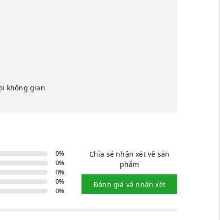
ọi không gian
0
%
Chia sẻ nhận xét về sản
0
%
phẩm
0
%
0
%
Đánh giá và nhận xét
0
%