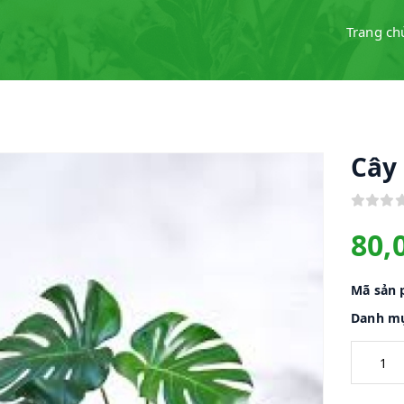
Trang ch
Cây
80,
Mã sản 
Danh mụ