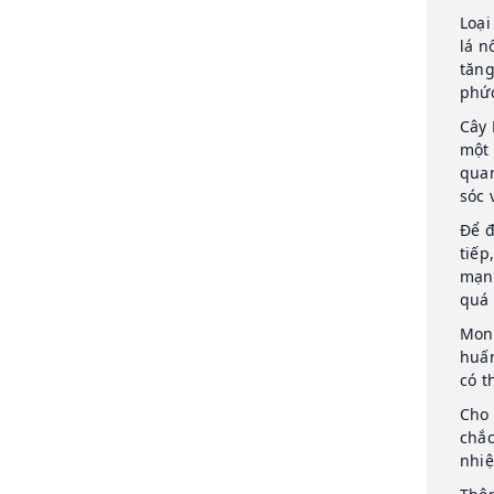
Loại
lá n
tăng
phức
Cây 
một 
quan
sóc 
Để đ
tiếp
mạnh
quá 
Mons
huấn
có t
Cho 
chắc
nhiệ