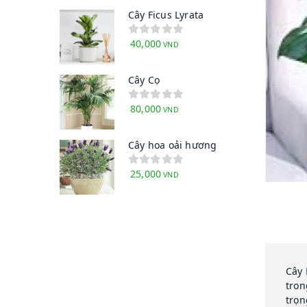
Cây Ficus Lyrata
40,000
VND
Cây Cọ
80,000
VND
Cây hoa oải hương
25,000
VND
Cây 
tron
trọn