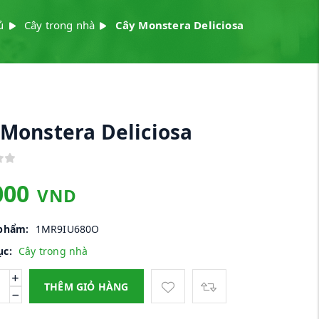
ủ
Cây trong nhà
Cây Monstera Deliciosa
 Monstera Deliciosa
000
VND
phẩm:
1MR9IU680O
c:
Cây trong nhà
THÊM GIỎ HÀNG