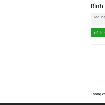
Bình
Gửi bì
Không có