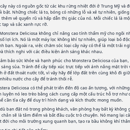
 cây này có nguồn gốc từ các khu rừng nhiệt đới ở Trung Mỹ và đ
ổi bật. Những chiếc lá to, bóng có những lỗ và xẻ tự nhiên, giố
 thêm vẻ quyến rũ và hấp dẫn thị giác của nó. Mỗi chiếc lá là 
 tạp và sắc xanh rực rỡ.
Monstera Deliciosa không chỉ nâng cao tính thẩm mỹ cho ngôi 
số lợi ích. Nó là một máy lọc không khí tự nhiên, giúp loại bỏ độ
h bạn. Ngoài ra, việc chăm sóc loại cây này có thể là một trải n
và thích nghi với các điều kiện ánh sáng khác nhau.
ảm bảo sức khỏe và hạnh phúc cho Monstera Deliciosa của bạn, h
, sáng sủa. Tránh để cây tiếp xúc trực tiếp với ánh nắng mặt trời v
 ở đất thoát nước tốt, vì vậy hãy để lớp đất trên cùng khô đi giữ
nhiều nước cho cây để tránh thối rễ.
tera Deliciosa có thể phát triển đến độ cao ấn tượng, với những 
 luyện nó leo trèo bằng cách cung cấp một cấu trúc hỗ trợ như cộ
hể cần tỉa cây để duy trì hình dạng và kích thước mong muốn.
dù bạn đặt nó trong phòng khách, văn phòng hay bất kỳ không g
 chắn sẽ là tâm điểm và bắt đầu cuộc trò chuyện. Nó mang lại c
t đới cho môi trường xung quanh bạn, tạo ra bầu không khí thân 